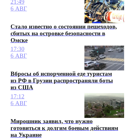
21:49
6 АВГ
Стало известно о состоянии пешеходов,
сбитых на островке безопасности в
Омске
17:30
6 АВГ
Вбросы об испорченной еде туристам
из РФ в Грузии распространяли боты
из США
17:12
6 АВГ
Мирошник заявил, что нужно
готовиться к долгим боевым действиям
на Украине