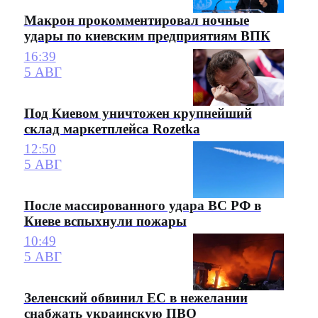
Макрон прокомментировал ночные
удары по киевским предприятиям ВПК
16:39
5 АВГ
Под Киевом уничтожен крупнейший
склад маркетплейса Rozetka
12:50
5 АВГ
После массированного удара ВС РФ в
Киеве вспыхнули пожары
10:49
5 АВГ
Зеленский обвинил ЕС в нежелании
снабжать украинскую ПВО