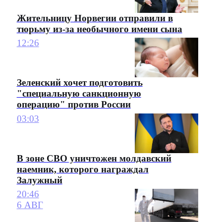
Жительницу Норвегии отправили в
тюрьму из-за необычного имени сына
12:26
Зеленский хочет подготовить
"специальную санкционную
операцию" против России
03:03
В зоне СВО уничтожен молдавский
наемник, которого награждал
Залужный
20:46
6 АВГ