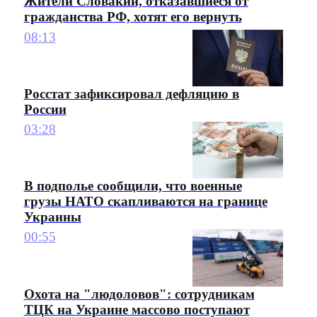
Жители Словакии, отказавшиеся от
гражданства РФ, хотят его вернуть
08:13
Росстат зафиксировал дефляцию в
России
03:28
В подполье сообщили, что военные
грузы НАТО скапливаются на границе
Украины
00:55
Охота на "людоловов": сотрудникам
ТЦК на Украине массово поступают