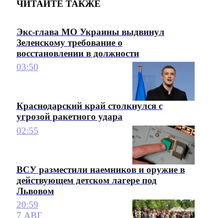
ЧИТАЙТЕ ТАКЖЕ
Экс-глава МО Украины выдвинул
Зеленскому требование о
восстановлении в должности
03:50
Краснодарский край столкнулся с
угрозой ракетного удара
02:55
ВСУ разместили наемников и оружие в
действующем детском лагере под
Львовом
20:59
7 АВГ