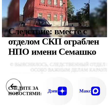
Следствие: вместе с
отделом СКП ограблен
НПО имени Семашко
© ВЫЯСНИЛОСЬ, СЛЕДСТВЕННЫЙ ОТДЕЛ 
ОСОБО ВАЖНЫМ ДЕЛАМ КАРАУЛ
БЕЗОРУЖНЫЙ СТОРОЖ, СВЯЗАТЬ КОТОРО
НЕ СОСТАВИЛО ТРУДА. СИГНАЛИЗАЦ
ЛИБО НЕ СРАБОТАЛА, ЛИБО ЕЁ ВООБЩЕ 
СЛЕДИТЕ ЗА
ОКАЗАЛОСЬ В СТОЛЬ ОТВЕТСТВЕНН
Дзен
Макс
НОВОСТЯМИ:
УЧРЕЖДЕНИ