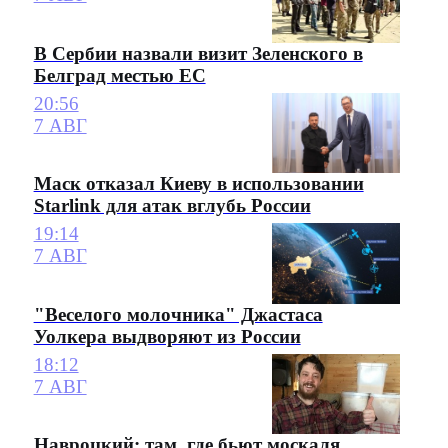
В Сербии назвали визит Зеленского в
Белград местью ЕС
20:56
7 АВГ
Маск отказал Киеву в использовании
Starlink для атак вглубь России
19:14
7 АВГ
"Веселого молочника" Джастаса
Уолкера выдворяют из России
18:12
7 АВГ
Навроцкий: там, где бьют москаля,