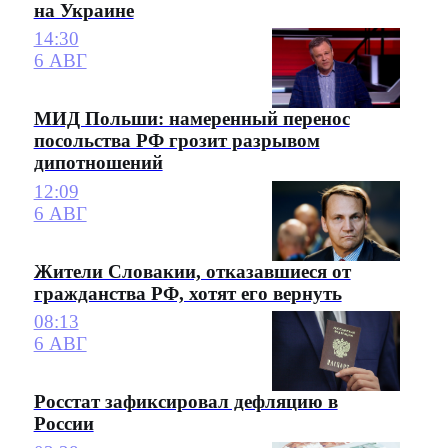
на Украине
14:30
6 АВГ
МИД Польши: намеренный перенос
посольства РФ грозит разрывом
дипотношений
12:09
6 АВГ
Жители Словакии, отказавшиеся от
гражданства РФ, хотят его вернуть
08:13
6 АВГ
Росстат зафиксировал дефляцию в
России