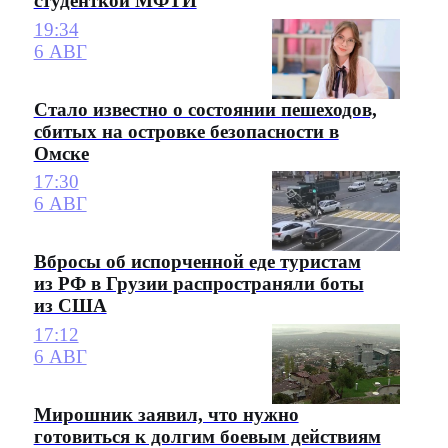
студенткой МФТИ
19:34
6 АВГ
Стало известно о состоянии пешеходов,
сбитых на островке безопасности в
Омске
17:30
6 АВГ
Вбросы об испорченной еде туристам
из РФ в Грузии распространяли боты
из США
17:12
6 АВГ
Мирошник заявил, что нужно
готовиться к долгим боевым действиям