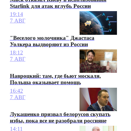
Starlink для атак вглубь России
19:14
7 АВГ
"Веселого молочника" Джастаса
Уолкера выдворяют из России
18:12
7 АВГ
Навроцкий: там, где бьют москаля,
Польша оказывает помощь
16:42
7 АВГ
Лукашенко призвал белорусов скупать
избы, пока все не разобрали россияне
14:11