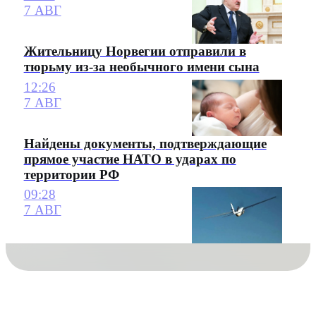
7 АВГ
Жительницу Норвегии отправили в
тюрьму из-за необычного имени сына
12:26
7 АВГ
Найдены документы, подтверждающие
прямое участие НАТО в ударах по
территории РФ
09:28
7 АВГ