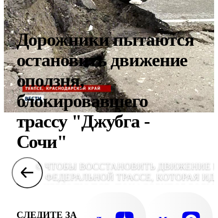
Дорожники пытаются
остановить движение
оползня,
блокировавшего
трассу "Джубга -
Сочи"
© ЧТОБЫ ВОССТАНОВИТЬ ДВИЖЕНИЕ 
ФЕДЕРАЛЬНОЙ ТРАССЕ, КОТОРАЯ ИД
ЧЕРЕЗ ТУАПСЕ, ПОНАДОБИТСЯ БОЛЬ
ВРЕМЕНИ, ЧЕМ ПРЕДПОЛАГАЛОСЬ СНАЧА
СЛЕДИТЕ ЗА