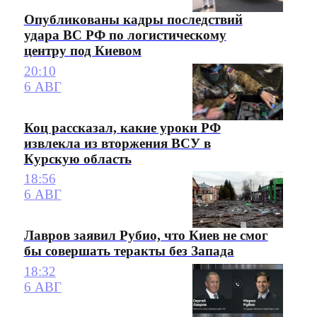
Опубликованы кадры последствий
удара ВС РФ по логистическому
центру под Киевом
20:10
6 АВГ
Коц рассказал, какие уроки РФ
извлекла из вторжения ВСУ в
Курскую область
18:56
6 АВГ
Лавров заявил Рубио, что Киев не смог
бы совершать теракты без Запада
18:32
6 АВГ