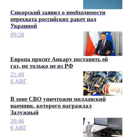
Сикорский заявил о необходимости
перехвата российских ракет над
Украиной
09:28
Европа просит Анкару поставить ей
газ, но только не из РФ
21:49
6 АВГ
В зоне СВО уничтожен молдавский
наемник, которого награждал
Залужный
20:46
6 АВГ