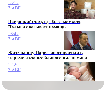
18:12
7 АВГ
Навроцкий: там, где бьют москаля,
Польша оказывает помощь
16:42
7 АВГ
Жительницу Норвегии отправили в
тюрьму из-за необычного имени сына
12:26
7 АВГ