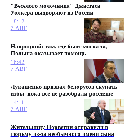
"Веселого молочника" Джастаса
Уолкера выдворяют из России
18:12
7 АВГ
Навроцкий: там, где бьют москаля,
Польша оказывает помощь
16:42
7 АВГ
Лукашенко призвал белорусов скупать
избы, пока все не разобрали россияне
14:11
7 АВГ
Жительницу Норвегии отправили в
тюрьму из-за необычного имени сына