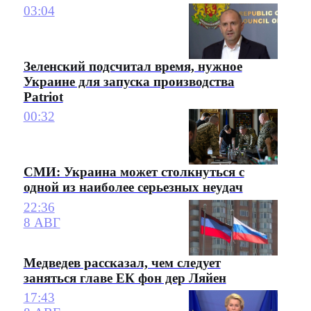
03:04
Зеленский подсчитал время, нужное
Украине для запуска производства
Patriot
00:32
СМИ: Украина может столкнуться с
одной из наиболее серьезных неудач
22:36
8 АВГ
Медведев рассказал, чем следует
заняться главе ЕК фон дер Ляйен
17:43