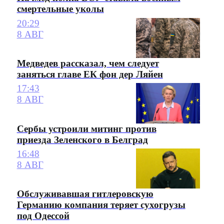
смертельные уколы
20:29
8 АВГ
Медведев рассказал, чем следует
заняться главе ЕК фон дер Ляйен
17:43
8 АВГ
Сербы устроили митинг против
приезда Зеленского в Белград
16:48
8 АВГ
Обслуживавшая гитлеровскую
Германию компания теряет сухогрузы
под Одессой