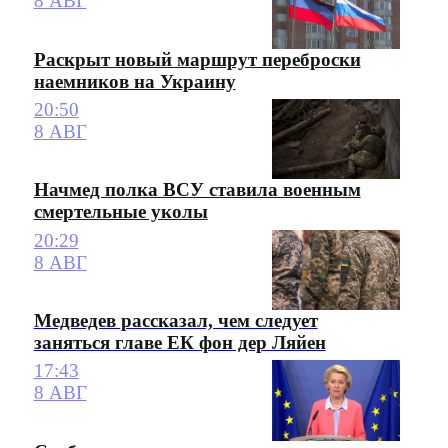
8 АВГ
Раскрыт новый маршрут переброски
наемников на Украину
20:50
8 АВГ
Начмед полка ВСУ ставила военным
смертельные уколы
20:29
8 АВГ
Медведев рассказал, чем следует
заняться главе ЕК фон дер Ляйен
17:43
8 АВГ