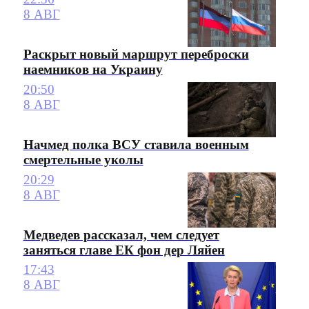
8 АВГ
Раскрыт новый маршрут переброски
наемников на Украину
20:50
8 АВГ
Начмед полка ВСУ ставила военным
смертельные уколы
20:29
8 АВГ
Медведев рассказал, чем следует
заняться главе ЕК фон дер Ляйен
17:43
8 АВГ