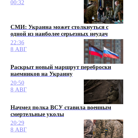
00:32
СМИ: Украина может столкнуться с
одной из наиболее серьезных неудач
22:36
8 АВГ
Раскрыт новый маршрут переброски
наемников на Украину
20:50
8 АВГ
Начмед полка ВСУ ставила военным
смертельные уколы
20:29
8 АВГ