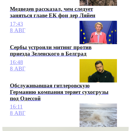
Медведев рассказал, чем следует
заняться главе ЕК фон дер Ляйен
17:43
8 АВГ
Сербы устроили митинг против
приезда Зеленского в Белград
16:48
8 АВГ
Обслуживавшая гитлеровскую
Германию компания теряет сухогрузы
под Одессой
16:11
8 АВГ