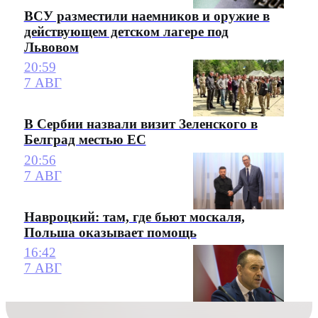
ВСУ разместили наемников и оружие в
действующем детском лагере под
Львовом
20:59
7 АВГ
В Сербии назвали визит Зеленского в
Белград местью ЕС
20:56
7 АВГ
Навроцкий: там, где бьют москаля,
Польша оказывает помощь
16:42
7 АВГ