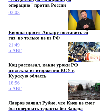
операцию" против России
03:03
Европа просит Анкару поставить ей
газ, но только не из РФ
21:49
6 АВГ
Коц рассказал, какие уроки РФ
извлекла из вторжения ВСУ в
Курскую область
18:56
6 АВГ
Лавров заявил Рубио, что Киев не смог
бы совершать теракты без Запада