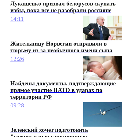
Лукашенко призвал белорусов скупать
избы, пока все не разобрали россияне
14:11
Жительницу Норвегии отправили в
тюрьму из-за необычного имени сына
12:26
Найдены документы, подтверждающие
прямое участие НАТО в ударах по
территории РФ
09:28
Зеленский хочет подготовить
"специальную санкционную