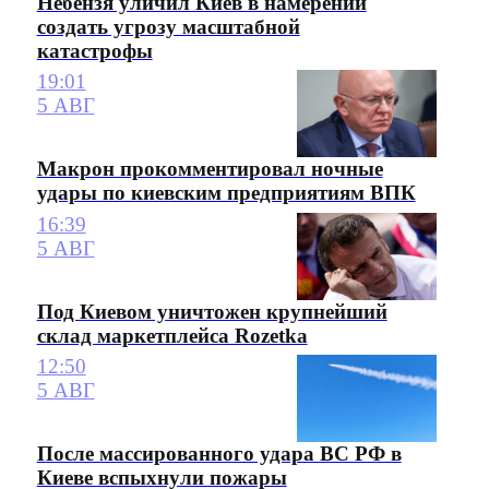
Небензя уличил Киев в намерении
создать угрозу масштабной
катастрофы
19:01
5 АВГ
Макрон прокомментировал ночные
удары по киевским предприятиям ВПК
16:39
5 АВГ
Под Киевом уничтожен крупнейший
склад маркетплейса Rozetka
12:50
5 АВГ
После массированного удара ВС РФ в
Киеве вспыхнули пожары