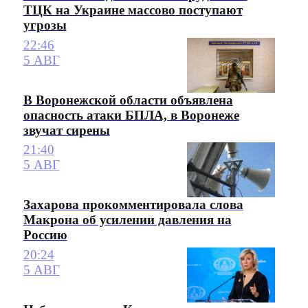
ТЦК на Украине массово поступают
угрозы
22:46
5 АВГ
В Воронежской области объявлена
опасность атаки БПЛА, в Воронеже
звучат сирены
21:40
5 АВГ
Захарова прокомментировала слова
Макрона об усилении давления на
Россию
20:24
5 АВГ