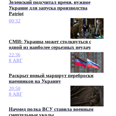
Зеленский подсчитал время, нужное
Украине для запуска производства
Patriot
00:32
СМИ: Украина может столкнуться с
одной из наиболее серьезных неудач
22:36
8 АВГ
Раскрыт новый маршрут переброски
наемников на Украину
20:50
8 АВГ
Начмед полка ВСУ ставила военным
смертельные уколы