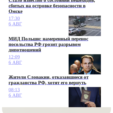
Стало известно о состоянии пешеходов,
сбитых на островке безопасности в
Омске
17:30
6 АВГ
МИД Польши: намеренный перенос
посольства РФ грозит разрывом
дипотношений
12:09
6 АВГ
Жители Словакии, отказавшиеся от
гражданства РФ, хотят его вернуть
08:13
6 АВГ