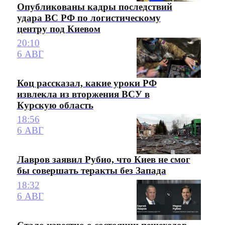
Опубликованы кадры последствий
удара ВС РФ по логистическому
центру под Киевом
20:10
6 АВГ
Коц рассказал, какие уроки РФ
извлекла из вторжения ВСУ в
Курскую область
18:56
6 АВГ
Лавров заявил Рубио, что Киев не смог
бы совершать теракты без Запада
18:32
6 АВГ