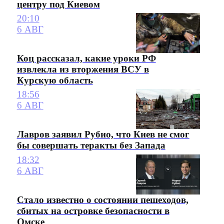
центру под Киевом
20:10
6 АВГ
Коц рассказал, какие уроки РФ
извлекла из вторжения ВСУ в
Курскую область
18:56
6 АВГ
Лавров заявил Рубио, что Киев не смог
бы совершать теракты без Запада
18:32
6 АВГ
Стало известно о состоянии пешеходов,
сбитых на островке безопасности в
Омске