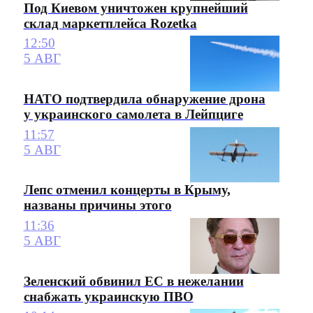
Под Киевом уничтожен крупнейший
склад маркетплейса Rozetka
12:50
5 АВГ
НАТО подтвердила обнаружение дрона
у украинского самолета в Лейпциге
11:57
5 АВГ
Лепс отменил концерты в Крыму,
названы причины этого
11:36
5 АВГ
Зеленский обвинил ЕС в нежелании
снабжать украинскую ПВО