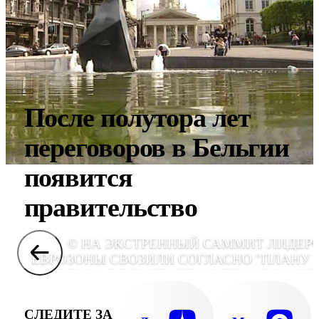
После полутора лет
переговоров в Бельгии
появится
правительство
© НА ЭКСТРЕННЫЙ САММИТ ЛИДЕР
ЕВРОЗОНЫ СВОЗИЛИ СОГЛАСНО "ПЛАНУ B
ОБЪЕЗЖАЯ БЛОКПОСТЫ И ПРОФСОЮЗН
ПИКЕТЫ. ВСТРЕЧА В БРЮССЕЛЕ ОТКРЫВА
ВТОРОЙ ФРОНТ БОРЬБЫ С КРИЗИСО
СЛЕДИТЕ ЗА