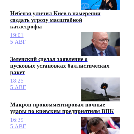
Небензя уличил Киев в намерении
создать угрозу масштабной
катастрофы
19:01
5 АВГ
Зеленский сделал заявление о
пусковых установках баллистических
ракет
18:25
5 АВГ
Макрон прокомментировал ночные
удары по киевским предприятиям ВПК
16:39
5 АВГ