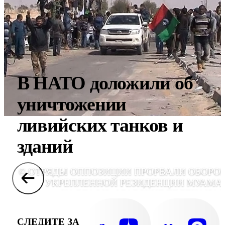
В НАТО доложили об
уничтожении
ливийских танков и
зданий
© ОТРЯДЫ ОППОЗИЦИИ ПРОРВАЛИ ОБОРО
УКРЕПЛЕННОЙ РЕЗИДЕНЦИИ МУАМА
КАДДАФИ. АРАБСКИЕ ТЕЛЕКАНА
СООБЩАЮТ, ЧТО ОПОЛЧЕНЦАМ УДАЛОСЬ 
ТОЛЬКО ВОЙТИ НА ТЕРРИТОР
СЛЕДИТЕ ЗА