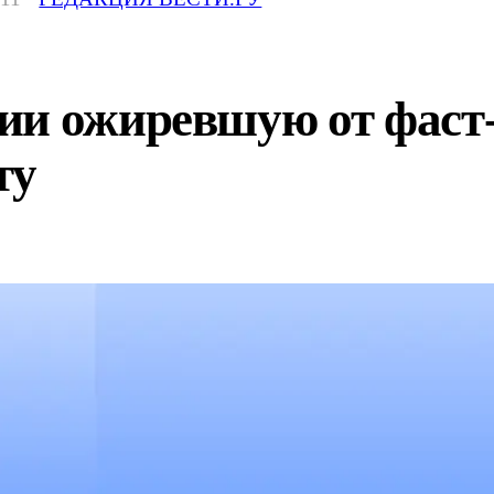
ии ожиревшую от фаст-
ту