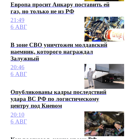
Европа просит Анкару поставить ей
газ, но только не из РФ
21:49
6 АВГ
В зоне СВО уничтожен молдавский
наемник, которого награждал
Залужный
20:46
6 АВГ
Опубликованы кадры последствий
удара ВС РФ по логистическому
центру под Киевом
20:10
6 АВГ