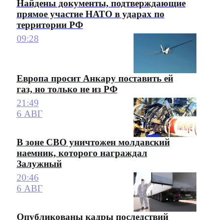
Найдены документы, подтверждающие
прямое участие НАТО в ударах по
территории РФ
09:28
Европа просит Анкару поставить ей
газ, но только не из РФ
21:49
6 АВГ
В зоне СВО уничтожен молдавский
наемник, которого награждал
Залужный
20:46
6 АВГ
Опубликованы кадры последствий