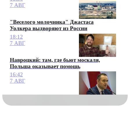
7 АВГ
"Веселого молочника" Джастаса
Уолкера выдворяют из России
18:12
7 АВГ
Навроцкий: там, где бьют москаля,
Польша оказывает помощь
16:42
7 АВГ