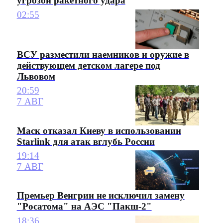
угрозой ракетного удара
02:55
ВСУ разместили наемников и оружие в
действующем детском лагере под
Львовом
20:59
7 АВГ
Маск отказал Киеву в использовании
Starlink для атак вглубь России
19:14
7 АВГ
Премьер Венгрии не исключил замену
"Росатома" на АЭС "Пакш-2"
18:36