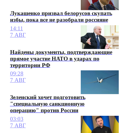
Лукашенко призвал белорусов скупать
избы, пока все не разобрали россияне
14:11
7 АВГ
Найдены документы, подтверждающие
прямое участие НАТО в ударах по
территории РФ
09:28
7 АВГ
Зеленский хочет подготовить
"специальную санкционную
операцию" против России
03:03
7 АВГ