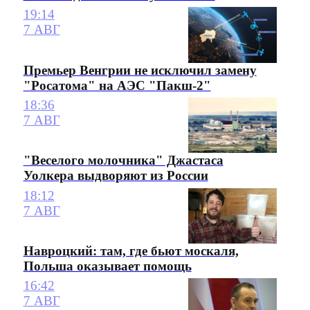
19:14
7 АВГ
Премьер Венгрии не исключил замену
"Росатома" на АЭС "Пакш-2"
18:36
7 АВГ
"Веселого молочника" Джастаса
Уолкера выдворяют из России
18:12
7 АВГ
Навроцкий: там, где бьют москаля,
Польша оказывает помощь
16:42
7 АВГ