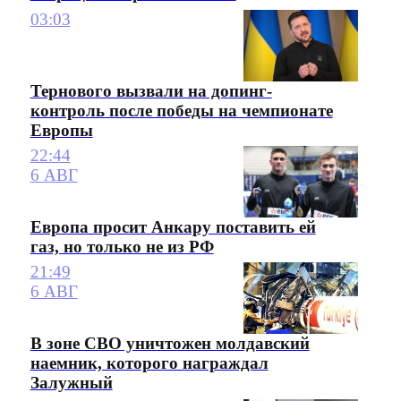
03:03
Тернового вызвали на допинг-
контроль после победы на чемпионате
Европы
22:44
6 АВГ
Европа просит Анкару поставить ей
газ, но только не из РФ
21:49
6 АВГ
В зоне СВО уничтожен молдавский
наемник, которого награждал
Залужный