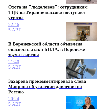
Охота на "людоловов": сотрудникам
ТЦК на Украине массово поступают
угрозы
22:46
5 АВГ
В Воронежской области объявлена
опасность атаки БПЛА, в Воронеже
звучат сирены
21:40
5 АВГ
Захарова прокомментировала слова
Макрона об усилении давления на
Россию
20:24
5 АВГ