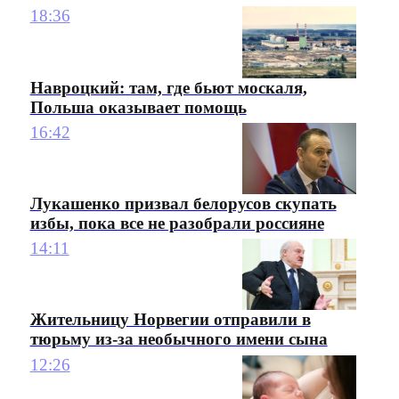
18:36
Навроцкий: там, где бьют москаля,
Польша оказывает помощь
16:42
Лукашенко призвал белорусов скупать
избы, пока все не разобрали россияне
14:11
Жительницу Норвегии отправили в
тюрьму из-за необычного имени сына
12:26