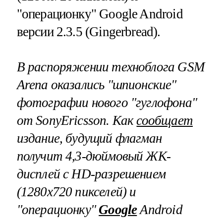
"операционку" Google Android
версии 2.3.5 (Gingerbread).
В распоряжении техноблога
GSM
Arena
оказались "шпионские"
фотографии нового "гуглофона"
от
SonyEricsson
. Как
сообщает
издание, будущий флагман
получит 4,3-дюймовый ЖК-
дисплей с
HD
-разрешением
(1280х720 пикселей) и
"операционку"
Google
Android