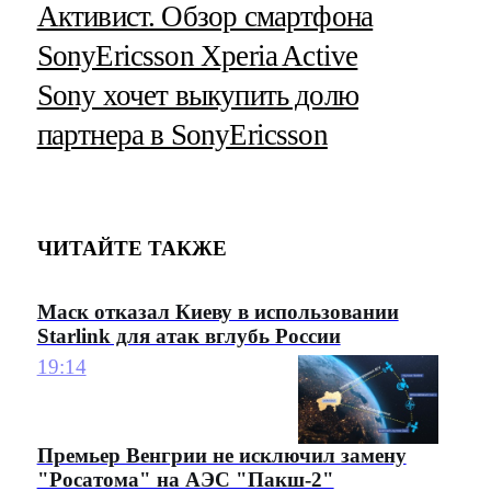
Активист. Обзор смартфона
SonyEricsson Xperia Active
Sony хочет выкупить долю
партнера в SonyEricsson
ЧИТАЙТЕ ТАКЖЕ
Маск отказал Киеву в использовании
Starlink для атак вглубь России
19:14
Премьер Венгрии не исключил замену
"Росатома" на АЭС "Пакш-2"