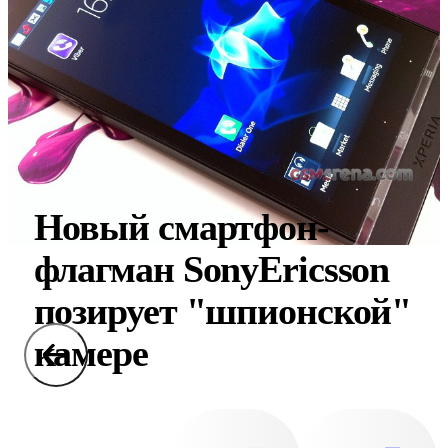
Новый смартфон-
флагман SonyEricsson
позирует "шпионской"
камере