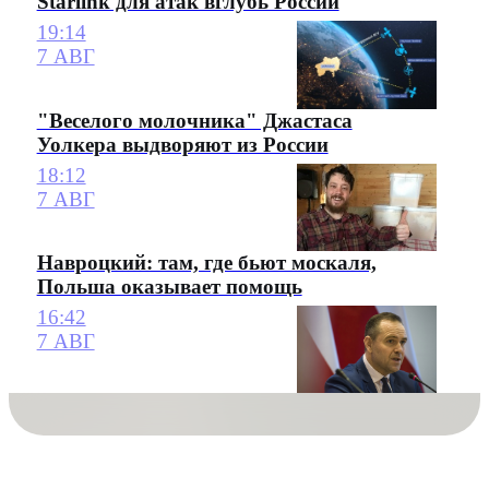
Starlink для атак вглубь России
19:14
7 АВГ
"Веселого молочника" Джастаса
Уолкера выдворяют из России
18:12
7 АВГ
Навроцкий: там, где бьют москаля,
Польша оказывает помощь
16:42
7 АВГ