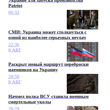
Украине для запуска производства
Patriot
00:32
СМИ: Украина может столкнуться с
одной из наиболее серьезных неудач
22:36
8 АВГ
Раскрыт новый маршрут переброски
наемников на Украину
20:50
8 АВГ
Начмед полка ВСУ ставила военным
смертельные уколы
20:29