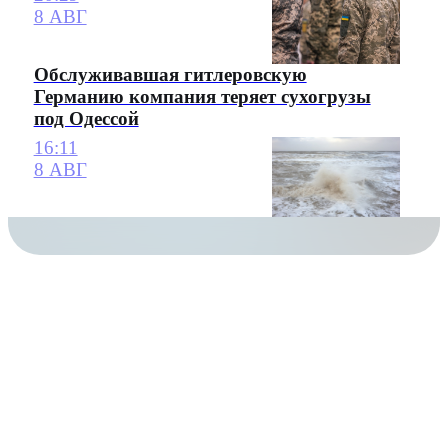
8 АВГ
Обслуживавшая гитлеровскую
Германию компания теряет сухогрузы
под Одессой
16:11
8 АВГ