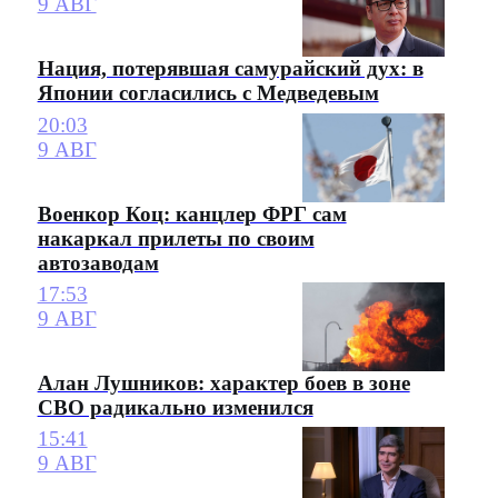
9 АВГ
Нация, потерявшая самурайский дух: в
Японии согласились с Медведевым
20:03
9 АВГ
Военкор Коц: канцлер ФРГ сам
накаркал прилеты по своим
автозаводам
17:53
9 АВГ
Алан Лушников: характер боев в зоне
СВО радикально изменился
15:41
9 АВГ