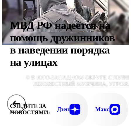
МВД РФ надеется на
помощь дружинников
в наведении порядка
на улицах
© В ЮГО-ЗАПАДНОМ ОКРУГЕ СТОЛИ
НЕИЗВЕСТНЫЙ МУЖЧИНА, УГРОЖ
ВЗОРВАТЬ СЕБЯ, ТРЕБУЕТ ВСТРЕЧИ
ЖИРИНОВСК
СЛЕДИТЕ ЗА
Дзен
Макс
НОВОСТЯМИ: