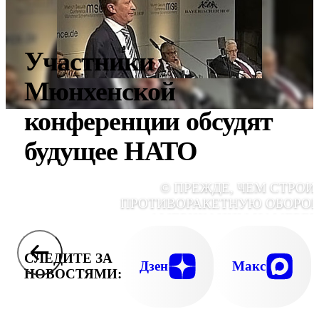
Участники
Мюнхенской
конференции обсудят
будущее НАТО
© ПРЕЖДЕ, ЧЕМ СТРОИ
ПРОТИВОРАКЕТНУЮ ОБОРОН
АМЕРИКАНЦЫ НАМЕРЕ
ПОСОВЕТОВАТЬСЯ С КОЛЛЕГАМИ В ЕВРО
И РОСС
СЛЕДИТЕ ЗА
Дзен
Макс
НОВОСТЯМИ: