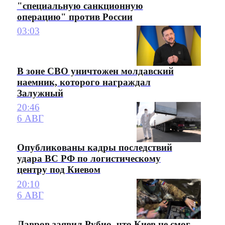
"специальную санкционную
операцию" против России
03:03
В зоне СВО уничтожен молдавский
наемник, которого награждал
Залужный
20:46
6 АВГ
Опубликованы кадры последствий
удара ВС РФ по логистическому
центру под Киевом
20:10
6 АВГ
Лавров заявил Рубио, что Киев не смог