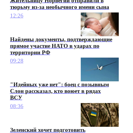
Жительницу Норвегии отправили в
тюрьму из-за необычного имени сына
12:26
Найдены документы, подтверждающие
прямое участие НАТО в ударах по
территории РФ
09:28
"Идейных уже нет": боец с позывным
Слон рассказал, кто воюет в рядах
ВСУ
08:36
Зеленский хочет подготовить