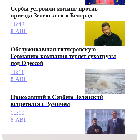
Сербы устроили митинг против
приезда Зеленского в Белград
16:48
8 АВГ
Обслуживавшая гитлеровскую
Германию компания теряет сухогрузы
под Одессой
16:11
8 АВГ
Приехавший в Сербию Зеленский
встретился с Вучичем
12:10
8 АВГ