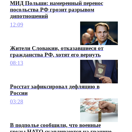
МИД Польши: намеренный перенос
посольства РФ грозит разрывом
дипотношений
12:09
Жители Словакии, отказавшиеся от
гражданства РФ, хотят его вернуть
08:13
Росстат зафиксировал дефляцию в
России
03:28
В подполье сообщили, что военные
грузы НАТО скапливаются на границе