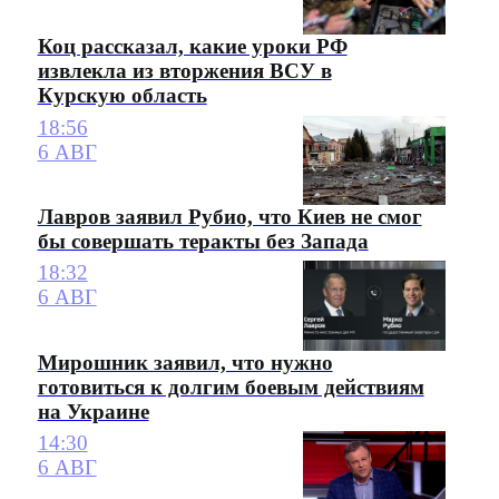
Коц рассказал, какие уроки РФ
извлекла из вторжения ВСУ в
Курскую область
18:56
6 АВГ
Лавров заявил Рубио, что Киев не смог
бы совершать теракты без Запада
18:32
6 АВГ
Мирошник заявил, что нужно
готовиться к долгим боевым действиям
на Украине
14:30
6 АВГ