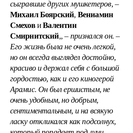
сыгравшие других мушкетеров, –
Михаил Боярский
,
Вениамин
Смехов
и
Валентин
Смирнитский
,
, – признался он. –
Его жизнь была не очень легкой,
но он всегда выглядел достойно,
красиво и держал себя с большой
гордостью, как и его киногерой
Арамис. Он был ершистым, не
очень удобным, но добрым,
сентиментальным, и на всякую
ласку откликался как подсолнух,
который попадает под лучи