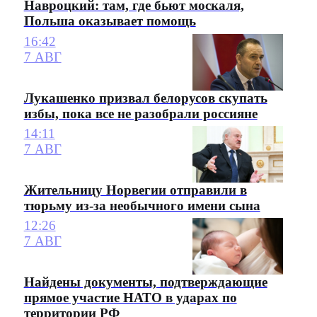
Навроцкий: там, где бьют москаля,
Польша оказывает помощь
16:42
7 АВГ
Лукашенко призвал белорусов скупать
избы, пока все не разобрали россияне
14:11
7 АВГ
Жительницу Норвегии отправили в
тюрьму из-за необычного имени сына
12:26
7 АВГ
Найдены документы, подтверждающие
прямое участие НАТО в ударах по
территории РФ