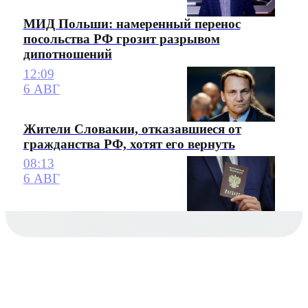
МИД Польши: намеренный перенос
посольства РФ грозит разрывом
дипотношений
12:09
6 АВГ
Жители Словакии, отказавшиеся от
гражданства РФ, хотят его вернуть
08:13
6 АВГ