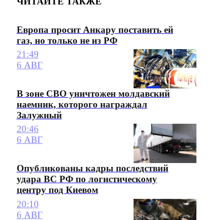
ЧИТАЙТЕ ТАКЖЕ
Европа просит Анкару поставить ей
газ, но только не из РФ
21:49
6 АВГ
В зоне СВО уничтожен молдавский
наемник, которого награждал
Залужный
20:46
6 АВГ
Опубликованы кадры последствий
удара ВС РФ по логистическому
центру под Киевом
20:10
6 АВГ