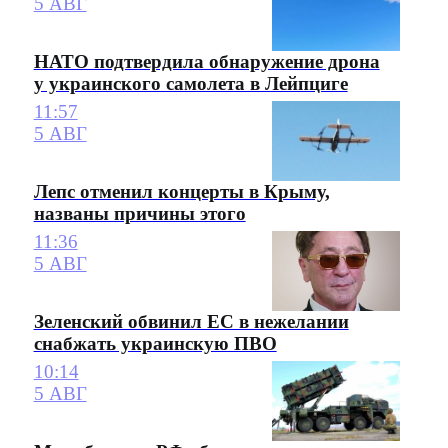
5 АВГ
НАТО подтвердила обнаружение дрона
у украинского самолета в Лейпциге
11:57
5 АВГ
Лепс отменил концерты в Крыму,
названы причины этого
11:36
5 АВГ
Зеленский обвинил ЕС в нежелании
снабжать украинскую ПВО
10:14
5 АВГ