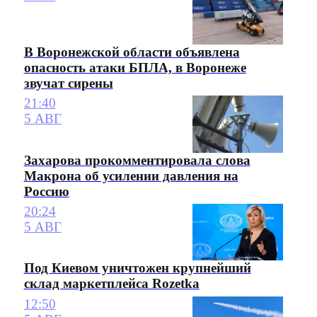
В Воронежской области объявлена
опасность атаки БПЛА, в Воронеже
звучат сирены
21:40
5 АВГ
Захарова прокомментировала слова
Макрона об усилении давления на
Россию
20:24
5 АВГ
Под Киевом уничтожен крупнейший
склад маркетплейса Rozetka
12:50