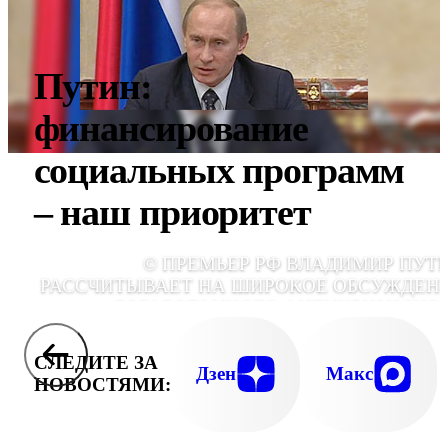
Путин:
финансирование
социальных программ
– наш приоритет
© ПРЕМЬЕР РФ ВЛАДИМИР ПУТ
РАССЧИТЫВАЕТ НА ШИРОКОЕ ОБСУЖДЕН
ДОРАБОТАННОГО АНТИКРИЗИСНО
ПЛАНА, КОТОРЫЙ ПРАВИТЕЛЬСТВО ВНЕС
В ГОСДУМУ. ОБ ЭТОМ ОН СООБЩИЛ 
СЛЕДИТЕ ЗА
ЗАСЕДАНИИ КАБИНЕТА МИНИСТРОВ
Дзен
Макс
НОВОСТЯМИ:
ЧЕТВЕ