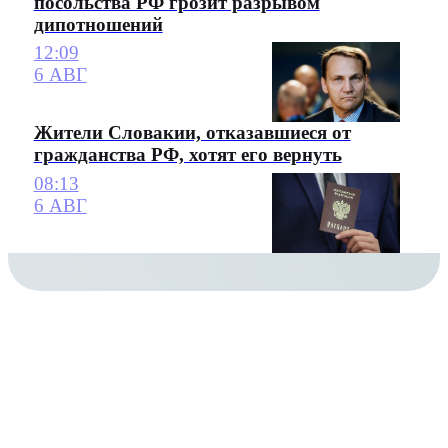
посольства РФ грозит разрывом
дипотношений
12:09
6 АВГ
Жители Словакии, отказавшиеся от
гражданства РФ, хотят его вернуть
08:13
6 АВГ