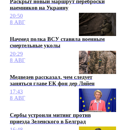
Раскрыт новый маршрут переброски
наемников на Украину
20:50
8 АВГ
Начмед полка ВСУ ставила военным
смертельные уколы
20:29
8 АВГ
Медведев рассказал, чем следует
заняться главе ЕК фон дер Ляйен
17:43
8 АВГ
Сербы устроили митинг против
приезда Зеленского в Белград
16:48