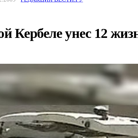
ой Кербеле унес 12 жиз