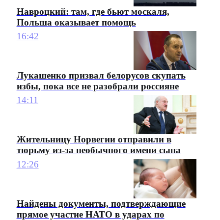
Навроцкий: там, где бьют москаля,
Польша оказывает помощь
16:42
Лукашенко призвал белорусов скупать
избы, пока все не разобрали россияне
14:11
Жительницу Норвегии отправили в
тюрьму из-за необычного имени сына
12:26
Найдены документы, подтверждающие
прямое участие НАТО в ударах по