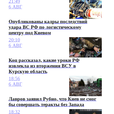
21:49
6 АВГ
Опубликованы кадры последствий
удара ВС РФ по логистическому
центру под Киевом
20:10
6 АВГ
Коц рассказал, какие уроки РФ
извлекла из вторжения ВСУ в
Курскую область
18:56
6 АВГ
Лавров заявил Рубио, что Киев не смог
бы совершать теракты без Запада
18:32