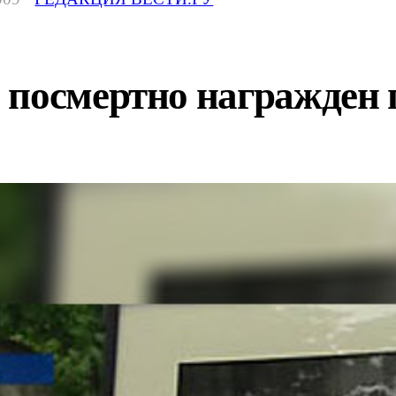
й посмертно награжде