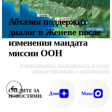
Абхазия поддержит
диалог в Женеве после
изменения мандата
миссии ООН
© ВЗРЫВЧАТКА НАХОДИЛАСЬ В ПАКЕТ
ОБНАРУЖЕННОМ У АВТОМАШИ
СОТРУДНИКОВ МИЛИЦ
СЛЕДИТЕ ЗА
Дзен
Макс
НОВОСТЯМИ: