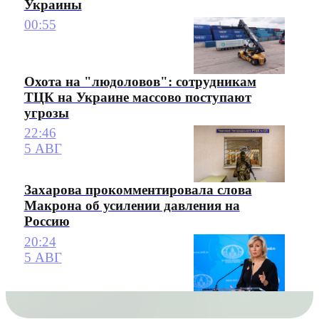
Украины
00:55
Охота на "людоловов": сотрудникам
ТЦК на Украине массово поступают
угрозы
22:46
5 АВГ
Захарова прокомментировала слова
Макрона об усилении давления на
Россию
20:24
5 АВГ