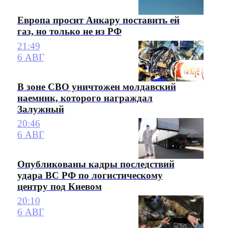
Европа просит Анкару поставить ей
газ, но только не из РФ
21:49
6 АВГ
В зоне СВО уничтожен молдавский
наемник, которого награждал
Залужный
20:46
6 АВГ
Опубликованы кадры последствий
удара ВС РФ по логистическому
центру под Киевом
20:10
6 АВГ