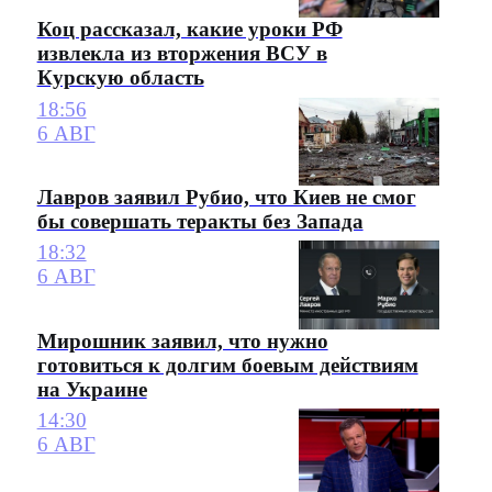
Коц рассказал, какие уроки РФ
извлекла из вторжения ВСУ в
Курскую область
18:56
6 АВГ
Лавров заявил Рубио, что Киев не смог
бы совершать теракты без Запада
18:32
6 АВГ
Мирошник заявил, что нужно
готовиться к долгим боевым действиям
на Украине
14:30
6 АВГ